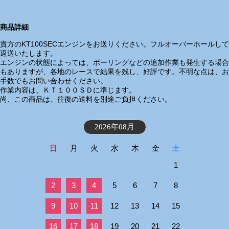
商品詳細
貴方のKT100SECエンジンをお送りください。フルオーバーホールして
返送いたします。
エンジンの状態によっては、ボーリングなどの追加作業も発生する場合
もありますが、各地のレースで結果を残し、好評です。不明な点は、お
手数でもお問い合わせください。
作業内容は、ＫＴ１００ＳＤに準じます。
尚、この商品は、往復の送料を別途ご負担ください。
2026年08月
日
月
火
水
木
金
土
1
2
3
4
5
6
7
8
9
10
11
12
13
14
15
16
17
18
19
20
21
22