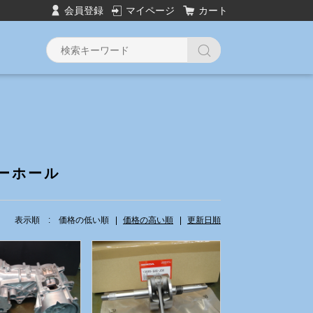
会員登録
マイページ
カート
Y
ーホール
表示順 :
価格の低い順
価格の高い順
更新日順