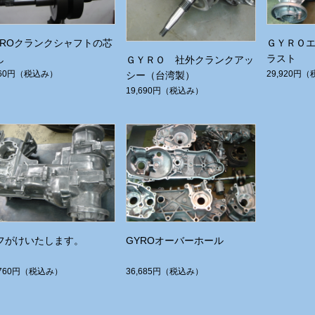
YROクランクシャフトの芯
ＧＹＲＯ
し
ラスト
ＧＹＲＯ 社外クランクアッ
960円
（税込み）
29,920円
（
シー（台湾製）
19,690円
（税込み）
フがけいたします。
GYROオーバーホール
,760円
（税込み）
36,685円
（税込み）